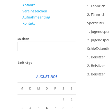
Anfahrt
1. Fähnrich
Vereinszeichen
2. Fähnrich
Aufnahmeantrag
Sportleiter
Kontakt
1. Jugendspor
Suchen
2. Jugendspor
Schießstandl
1. Beisitzer
Beiträge
2. Beisitzer
3. Beisitzer
AUGUST 2026
M
D
M
D
F
S
S
1
2
3
4
5
6
7
8
9