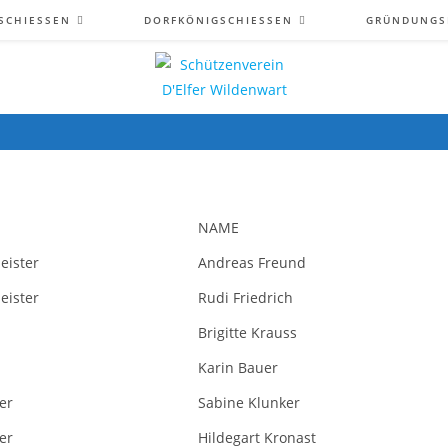
CHIESSEN
DORFKÖNIGSCHIESSEN
GRÜNDUNGS
NAME
eister
Andreas Freund
eister
Rudi Friedrich
Brigitte Krauss
Karin Bauer
rer
Sabine Klunker
rer
Hildegart Kronast